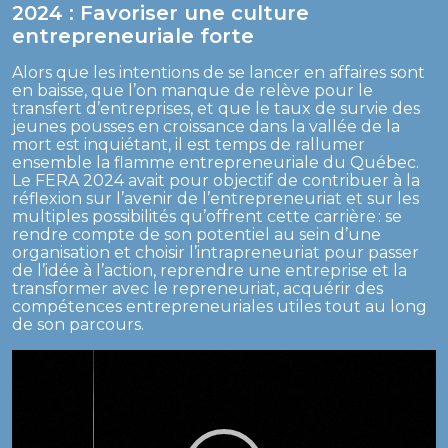
2024 :
Favoriser une culture
entrepreneuriale forte
Alors que les intentions de se lancer en affaires sont
en baisse, que l’on manque de relève pour le
transfert d’entreprises, et que le taux de survie des
jeunes pousses en croissance dans la vallée de la
mort est inquiétant, il est temps de rallumer
ensemble la flamme entrepreneuriale du Québec.
Le FERA 2024 avait pour objectif de contribuer à la
réflexion sur l’avenir de l’entrepreneuriat et sur les
multiples possibilités qu’offrent cette carrière : se
rendre compte de son potentiel au sein d’une
organisation et choisir l’intrapreneuriat pour passer
de l’idée à l’action, reprendre une entreprise et la
transformer avec le repreneuriat, acquérir des
compétences entrepreneuriales utiles tout au long
de son parcours.
Lecteur
vidéo