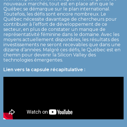
nouveaux marchés, tout est en place afin que le
Québec se démarque sur le plan international.
Toutefois, les défis sont encore nombreux. Le
Québec nécessite davantage de chercheurs pour
contribuer à l’effort de développement de ce
secteur, en plus de constater un manque de
représentativité féminine dans le domaine. Avec les
moyens actuellement disponibles, les résultats des
investissements ne seront recevables que dans une
dizaine d’années. Malgré ces défis, le Québec est en
chemin pour devenir la Silicon Valley des
technologies émergentes.
Lien vers la capsule récapitulative :