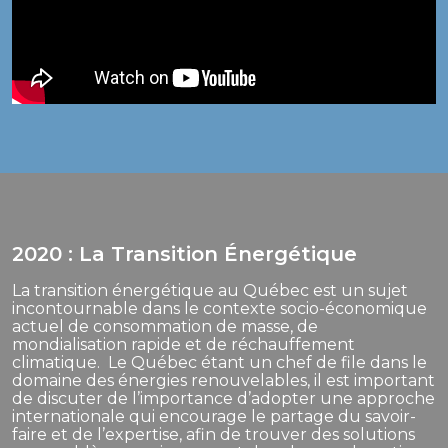
2020 : La Transition Énergétique
La transition énergétique au Québec est un sujet
incontournable dans le contexte socio-économique
actuel de consommation de masse, de
mondialisation rapide et de réchauffement
climatique. Le Québec étant un chef de file dans le
domaine des énergies renouvelables, il est important
de discuter de l’importance d’adopter une approche
internationale qui encourage le partage du savoir-
faire et de l’expertise, afin de trouver des solutions