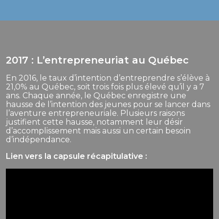
2017 : L’entrepreneuriat
au Québec
En 2016, le taux d’intention d’entreprendre s’élève à
21,0% au Québec, soit trois fois plus élevé qu’il y a 7
ans. Chaque année, le Québec enregistre une
hausse de l’intention des jeunes pour se lancer dans
l’aventure entrepreneuriale. Plusieurs raisons
justifient cette hausse, notamment leur désir
d’accomplissement mais aussi un certain besoin
d’indépendance.
Lien vers la capsule récapitulative :