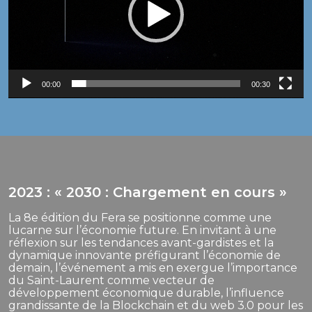
00:00
00:30
2023 : « 2030 : Chargement en cours »
La 8e édition du Fera se positionne comme une
lucarne sur l’économie future. En invitant à une
réflexion sur les tendances avant-gardistes et la
dynamique innovante préfigurant l’économie de
demain, l’événement a mis en exergue l’importance
du Saint-Laurent comme vecteur de
développement économique durable, l’influence
grandissante de la Blockchain et du web 3.0 pour les