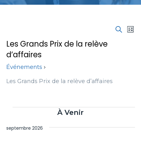
Recherc
Na
Recherch
Affic
et
de
en
navigati
Les Grands Prix de la relève
vu
liste
de
Év
d’affaires
vues
Événem
Événements
Les Grands Prix de la relève d’affaires
Événements
Sélectionnez
À Venir
une
date.
septembre 2026