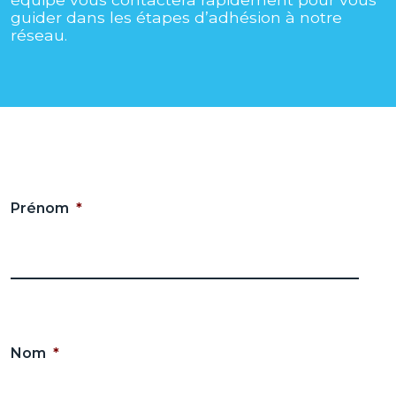
guider dans les étapes d’adhésion à notre
réseau.
Prénom
*
Nom
*