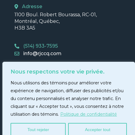
Adresse
1100 Boul. Robert Bourassa, RC-01,
Montréal, Québec,
H3B 3A5
(514) 933-7595
info@rjccq.com
Nous respectons votre vie privée.
Nous utilisons des témoins pour améliorer votre
expérience de navigation, diffuser des publicités et/ou
du contenu personnalisés et analyser notre trafic. En
cliquant sur « Accepter tout », vous consentez à notre
© 2026 Regroupement des jeunes chambres de commerce
du Québec - RJCCQ |
Politique de confidentialité
|
utilisation des témoins.
Politique de confidentialité
Conception web
:
Codems
Tout rejeter
Accepter tout