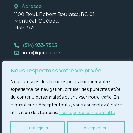
Adresse
1100 Boul. Robert Bourassa, RC-01,
Montréal, Québec,
H3B 3A5
(514) 933-7595
info@rjccq.com
Nous respectons votre vie privée.
Nous utilisons des témoins pour améliorer votre
expérience de navigation, diffuser des publicités et/ou
du contenu personnalisés et analyser notre trafic. En
cliquant sur « Accepter tout », vous consentez à notre
© 2026 Regroupement des jeunes chambres de commerce
du Québec - RJCCQ |
Politique de confidentialité
|
utilisation des témoins.
Politique de confidentialité
Conception web
:
Codems
Tout rejeter
Accepter tout