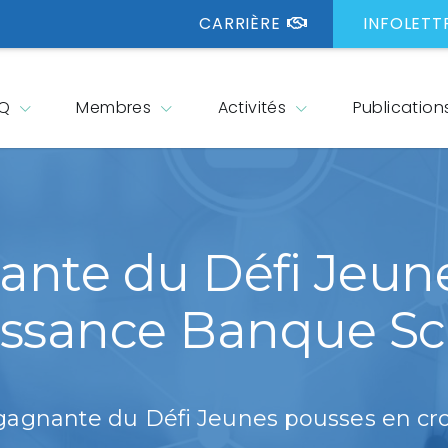
CARRIÈRE
INFOLETT
CQ
Membres
Activités
Publication
nte du Défi Jeun
issance Banque Sc
gagnante du Défi Jeunes pousses en cr