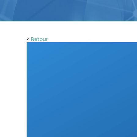
Retour
<