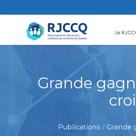
Le RJC
Grande gagna
cro
/
Publications
Grande 