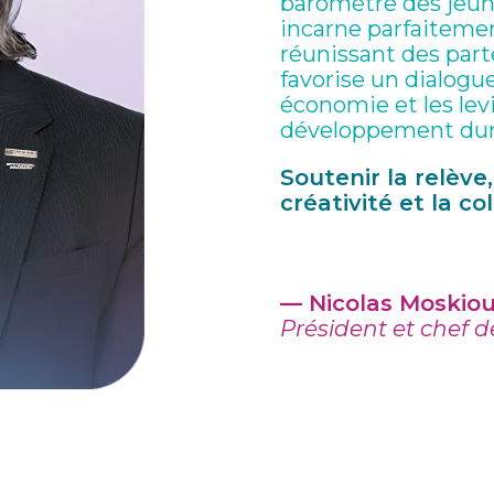
baromètre des jeu
incarne parfaitement
réunissant des parte
favorise un dialogue
économie et les lev
développement dur
Soutenir la relève,
créativité et la co
— Nicolas Moskio
Président et chef 