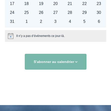
événements
événements
événements
événements
événements
événements
événe
0
0
0
0
0
0
0
17
18
19
20
21
22
23
événements
événements
événements
événements
événements
événements
événe
0
0
0
0
0
0
0
24
25
26
27
28
29
30
événements
événements
événements
événements
événements
événements
événe
0
0
0
0
0
0
0
31
1
2
3
4
5
6
événements
événements
événements
événements
événements
événements
événe
Il n’y a pas d’événements ce jour-là.
Notice
S’abonner au calendrier